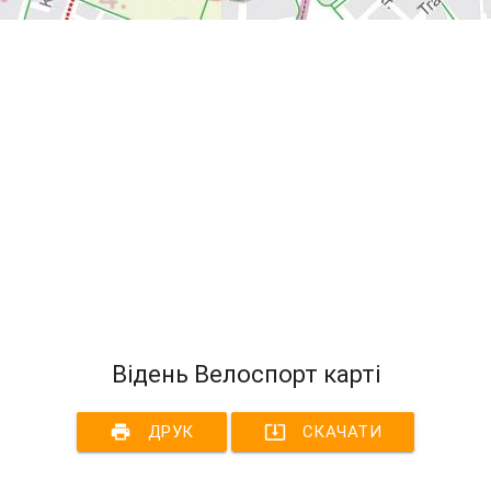
Відень Велоспорт карті
print
system_update_alt
ДРУК
СКАЧАТИ