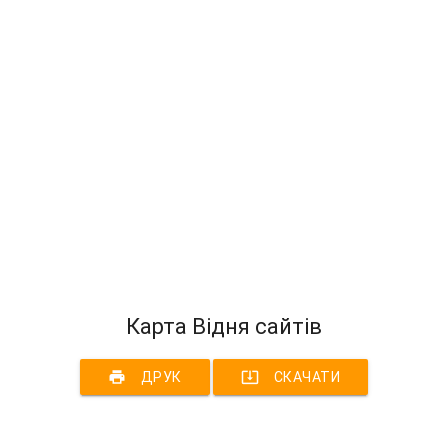
Карта Відня сайтів
print
system_update_alt
ДРУК
СКАЧАТИ