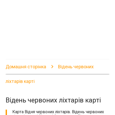
Домашня сторінка
Відень червоних
ліхтарів карті
Відень червоних ліхтарів карті
Карта Відня червоних ліхтарів. Відень червоних